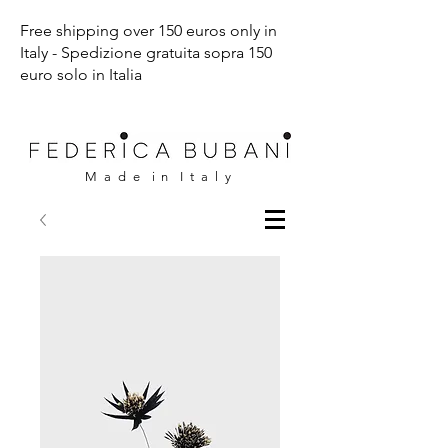
Free shipping over 150 euros only in
Italy - Spedizione gratuita sopra 150
euro solo in Italia
M a d e i n I t a l y