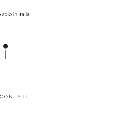
solo in Italia
C O N T A T T I