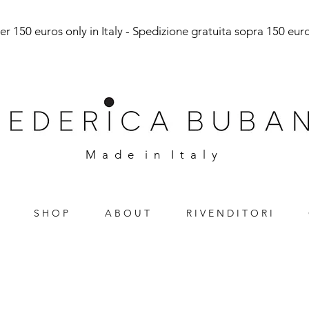
r 150 euros only in Italy - Spedizione gratuita sopra 150 euro 
M a d e i n I t a l y
S H O P
A B O U T
R I V E N D I T O R I