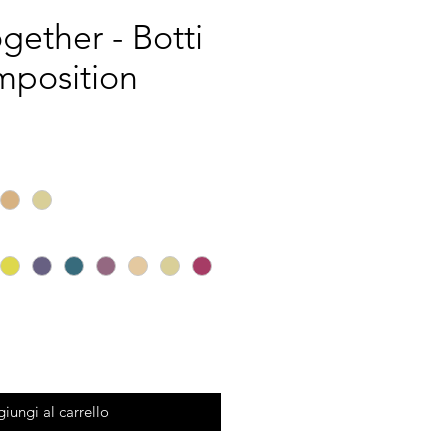
gether - Botti
mposition
iungi al carrello