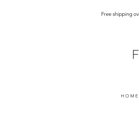
Free shipping ove
H O M E