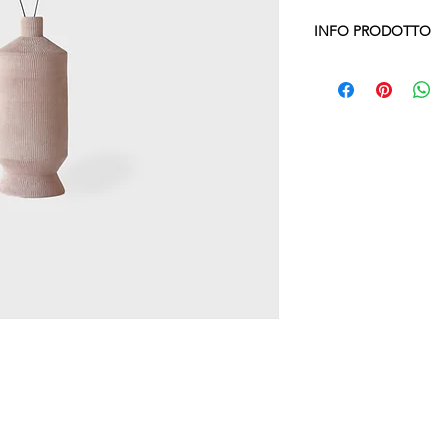
INFO PRODOTTO
Una collezione di com
collaborazione tra Fe
Merendi (fiori). I vasi
refrattaria, i fiori in
Il risultato finale è 
combinazione tra que
Noi abbiamo studiato
divertitevi con i colori
VASO - BOTTI SMAL
MISURA : D 11 H 26 
FIORI - POM POM+
D.13 - D.16