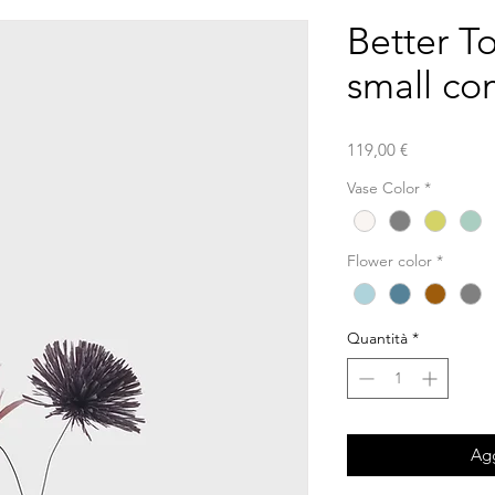
Better To
small co
Prezzo
119,00 €
Vase Color
*
Flower color
*
Quantità
*
Agg