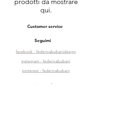
prodotti da mostrare
qui.
Customer service
Seguimi
facebook
- federicabubanidesign
instagram - federicabubani
pinterest - federicabubani
privacy policy
phone: + 39 329 4135595
mail:
me@federicabubani.it