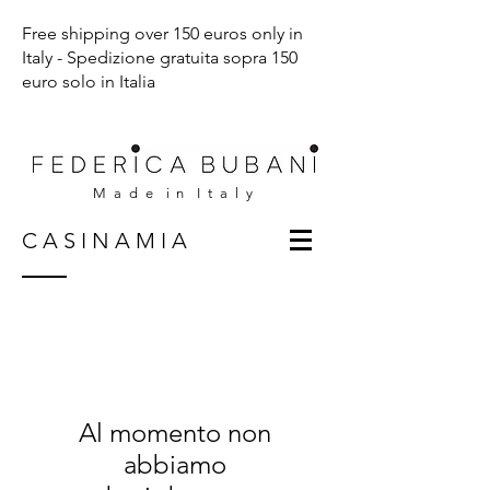
Free shipping over 150 euros only in
Italy - Spedizione gratuita sopra 150
euro solo in Italia
M a d e i n I t a l y
C A S I N A M I A
Al momento non
abbiamo